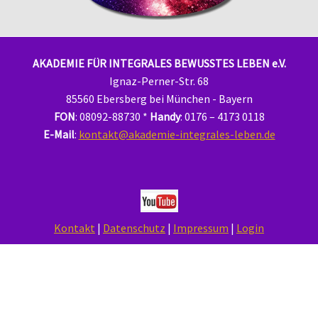
AKADEMIE FÜR INTEGRALES BEWUSSTES LEBEN e.V.
Ignaz-Perner-Str. 68
85560 Ebersberg bei München - Bayern
FON
: 08092-88730 *
Handy
: 0176 – 4173 0118
E-Mail
:
kontakt@akademie-integrales-leben.de
Kontakt
|
Datenschutz
|
Impressum
|
Login