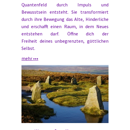
Quantenfeld durch Impuls und
Bewusstsein entsteht. Sie transformiert
durch ihre Bewegung das Alte, Hinderliche
und erschafft einen Raum, in dem Neues
entstehen darf. Öffne dich der
Freiheit deines unbegrenzten, göttlichen
Selbst.
mehr •••