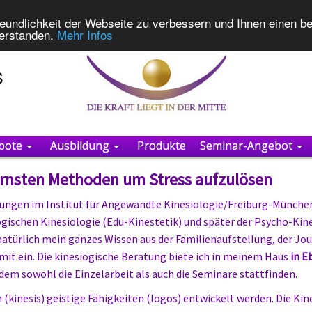
eundlichkeit der Webseite zu verbessern und Ihnen einen b
verstanden.
Mehr Infos
bote
Ausbildung
Produkte
Seminar-Angebot
dernsten Methoden um Stress aufzulösen
dungen im Institut für Angewandte Kinesiologie/Freiburg-Münche
ischen Kinesiologie (Edu-Kinestetik) und später der Psycho-Kin
 natürlich mein ganzes Wissen aus der Familienaufstellung, der Jo
 mit ein. Die kinesiogische Beratung biete ich in meinem Haus
in E
dem sowohl die Einzelarbeit als auch die Seminare stattfinden.
(kinesis) geistige Fähigkeiten (logos) entwickelt werden. Die Kin