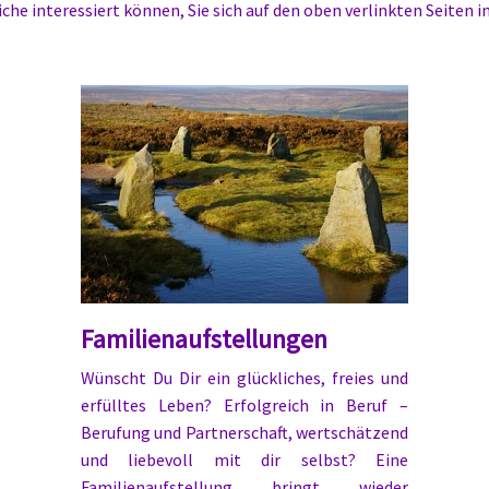
che interessiert können, Sie sich auf den oben verlinkten Seiten i
Familienaufstellungen
Wünscht Du Dir ein glückliches, freies und
erfülltes Leben? Erfolgreich in Beruf –
Berufung und Partnerschaft, wertschätzend
und liebevoll mit dir selbst? Eine
Familienaufstellung bringt wieder