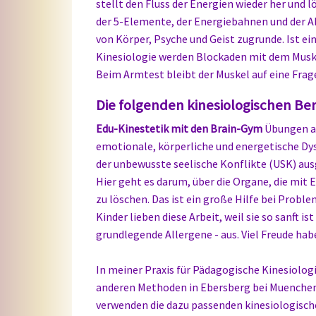
stellt den Fluss der Energien wieder her und 
der 5-Elemente, der Energiebahnen und der Ak
von Körper, Psyche und Geist zugrunde. Ist ein
Kinesiologie werden Blockaden mit dem Muske
Beim Armtest bleibt der Muskel auf eine Frage
Die folgenden kinesiologischen Ber
Edu-Kinestetik mit den Brain-Gym
Übungen al
emotionale, körperliche und energetische Dy
der unbewusste seelische Konflikte (USK) au
Hier geht es darum, über die Organe, die mi
zu löschen. Das ist ein große Hilfe bei Probl
Kinder lieben diese Arbeit, weil sie so sanft i
grundlegende Allergene - aus. Viel Freude ha
In meiner Praxis für Pädagogische Kinesiolog
anderen Methoden in Ebersberg bei Muenchen, 
verwenden die dazu passenden kinesiologisch