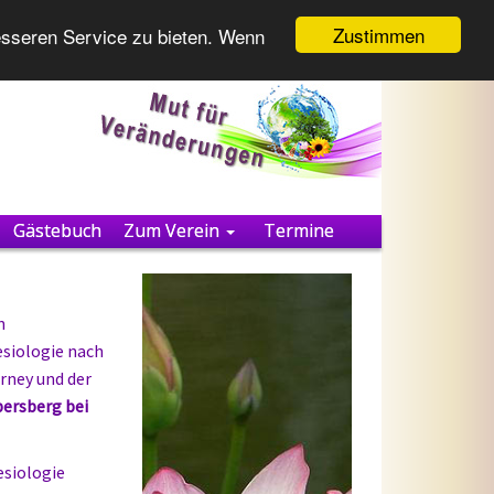
Zustimmen
esseren Service zu bieten. Wenn
Gästebuch
Zum Verein
Termine
n
esiologie nach
urney und der
bersberg bei
esiologie