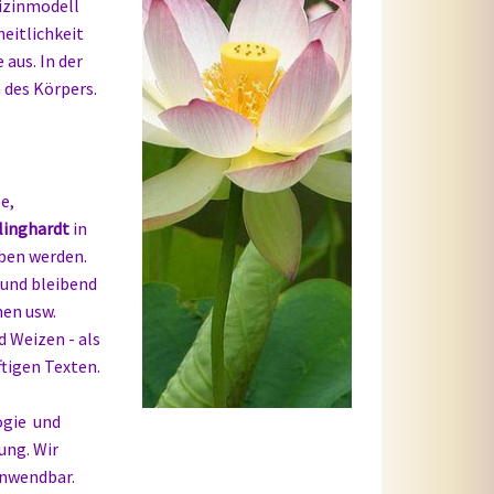
dizinmodell
eitlichkeit
 aus. In der
 des Körpers.
e,
Klinghardt
in
ben werden.
 und bleibend
men usw.
d Weizen - als
ftigen Texten.
ogie und
ung. Wir
anwendbar.