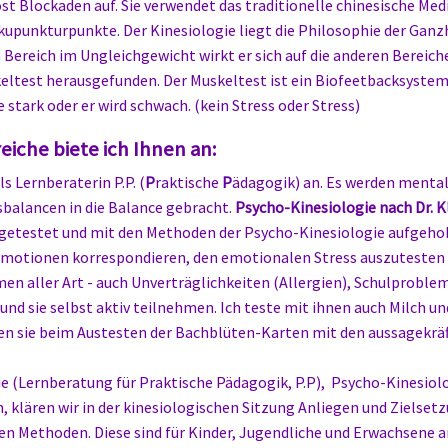
löst Blockaden auf. Sie verwendet das traditionelle chinesische Me
upunkturpunkte. Der Kinesiologie liegt die Philosophie der Ganzh
 Bereich im Ungleichgewicht wirkt er sich auf die anderen Bereiche
ltest herausgefunden. Der Muskeltest ist ein Biofeetbacksystem
 stark oder er wird schwach. (kein Stress oder Stress)
eiche biete ich Ihnen an:
s Lernberaterin P.P. (
P
raktische
P
ädagogik) an. Es werden mental
sbalancen in die Balance gebracht.
Psycho-Kinesiologie nach Dr. 
sgetestet und mit den Methoden der Psycho-Kinesiologie aufgeho
t Emotionen korrespondieren, den emotionalen Stress auszutesten
emen aller Art - auch Unverträglichkeiten (Allergien), Schulproble
st und sie selbst aktiv teilnehmen. Ich teste mit ihnen auch Milch un
ben sie beim Austesten der Bachblüten-Karten mit den aussagekrä
ie (Lernberatung für Praktische Pädagogik, P.P), Psycho-Kinesiol
klären wir in der kinesiologischen Sitzung Anliegen und Zielsetz
en Methoden. Diese sind für Kinder, Jugendliche und Erwachsene 