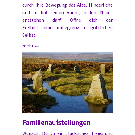
durch ihre Bewegung das Alte, Hinderliche
und erschafft einen Raum, in dem Neues
entstehen darf. Öffne dich der
Freiheit deines unbegrenzten, göttlichen
Selbst.
mehr •••
Familienaufstellungen
Wünscht Du Dir ein glückliches, freies und