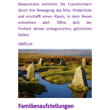
Bewusstsein entsteht. Sie transformiert
durch ihre Bewegung das Alte, Hinderliche
und erschafft einen Raum, in dem Neues
entstehen darf. Öffne dich der
Freiheit deines unbegrenzten, göttlichen
Selbst.
mehr •••
Familienaufstellungen