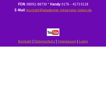
FON
: 08092-88730 *
Handy
: 0176 – 4173 0118
E-Mail
:
kontakt@akademie-integrales-leben.de
Kontakt
|
Datenschutz
|
Impressum
|
Login